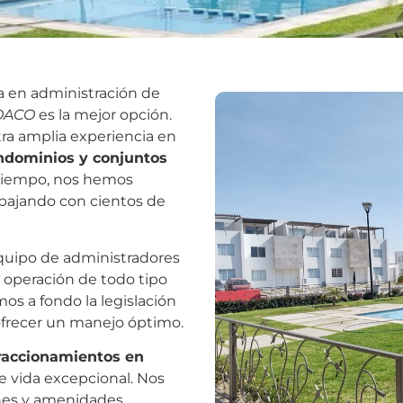
a en administración de
OACO
es la mejor opción.
tra amplia experiencia en
ondominios y conjuntos
 tiempo, nos hemos
bajando con cientos de
uipo de administradores
 operación de todo tipo
os a fondo la legislación
ofrecer un manejo óptimo.
raccionamientos en
e vida excepcional. Nos
nes y amenidades