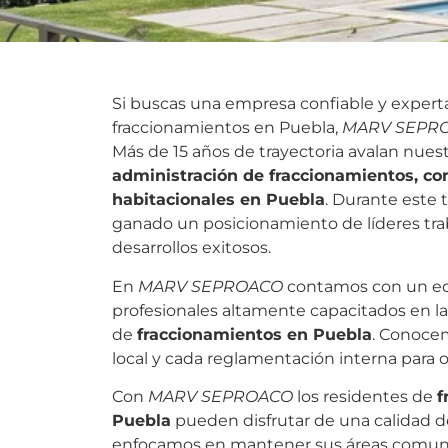
Si buscas una empresa confiable y expert
fraccionamientos en Puebla,
MARV SEPR
Más de 15 años de trayectoria avalan nues
administración de fraccionamientos, c
habitacionales en Puebla
. Durante este
ganado un posicionamiento de líderes tra
desarrollos exitosos.
En
MARV SEPROACO
contamos con un eq
profesionales altamente capacitados en la
de
fraccionamientos en Puebla
. Conocem
local y cada reglamentación interna para 
Con
MARV SEPROACO
los residentes de
f
Puebla
pueden disfrutar de una calidad d
enfocamos en mantener sus áreas comu