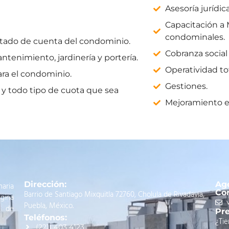
Asesoría jurídica
Capacitación a 
condominales.
stado de cuenta del condominio.
Cobranza social 
tenimiento, jardinería y portería.
Operatividad to
ra el condominio.
Gestiones.
 todo tipo de cuota que sea
Mejoramiento e
Dirección:
Ag
naria
Cor
Barrio de Santiago Mixquitla 72760, Cholula de Rivadavia,
gina
Puebla, México.
o de
Pre
Teléfonos:
¿Ti
(221) 403 4123