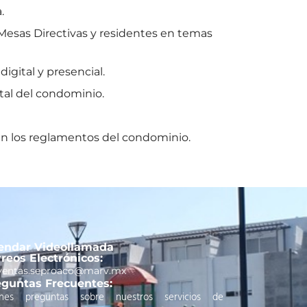
.
Mesas Directivas y residentes en temas
digital y presencial.
tal del condominio.
n los reglamentos del condominio.
endar Videollamada
reos Electrónicos:
ventas.seproaco@marv.mx
guntas Frecuentes:
enes preguntas sobre nuestros servicios de