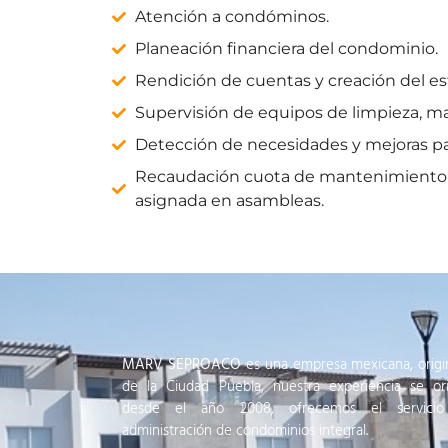
Atención a condóminos.
Planeación financiera del condominio.
Rendición de cuentas y creación del e
Supervisión de equipos de limpieza, man
Detección de necesidades y mejoras pa
Recaudación cuota de mantenimiento y
asignada en asambleas.
MARV SEPROACO
es una empresa mexicana, origi
de la Ciudad Puebla, nuestra experiencia se ori
desde el año 2008, ofrecemos el servici
administración de condominios integral.