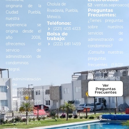
Cholula de
originaria de la
ventas.seproac
Rivadavia, Puebla,
Preguntas
Ciudad Puebla,
Frecuentes:
México.
nuestra
¿Tienes preguntas
Teléfonos:
experiencia se
sobre nuestros
(221) 403 4123
origina desde el
servicios de
Bolsa de
año 2008,
trabajo:
administración de
ofrecemos el
(222) 681 1459
condominios?
servicio de
¡Consulta nuestras
administración de
preguntas
condominios
frecuentes (FAQ)!
integral.
Haz click en el
siguiente botón:
Administración
de
Ver
Preguntas
Fraccionamientos
Frecuentes
en Puebla
Administración
de
Fraccionamientos
en Tlaxcala
Administración
de