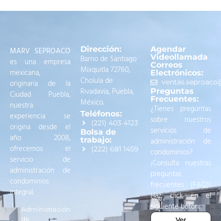
Dirección:
Agendar
MARV SEPROACO
Videollamada
Barrio de Santiago
es una empresa
Correos
Mixquitla 72760,
mexicana,
Electrónicos:
Cholula de
originaria de la
ventas.seproac
Rivadavia, Puebla,
Preguntas
Ciudad Puebla,
Frecuentes:
México.
nuestra
¿Tienes preguntas
Teléfonos:
experiencia se
sobre nuestros
(221) 403 4123
origina desde el
servicios de
Bolsa de
año 2008,
trabajo:
administración de
ofrecemos el
(222) 681 1459
condominios?
servicio de
¡Consulta nuestras
administración de
preguntas
condominios
frecuentes (FAQ)!
integral.
Haz click en el
siguiente botón:
Administración
de
Ver