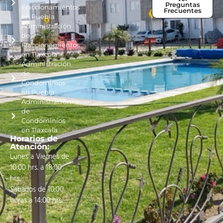
Preguntas
Fraccionamientos
Frecuentes
en Puebla
Administración
de
Fraccionamientos
en Tlaxcala
Administración
de
Condominios
en Puebla
Administración
de
Condominios
en Tlaxcala
Horarios de
Atención:
Lunes a Viernes de
10:00 hrs. a 18:00
hrs.
Sábados de 10:00
horas a 14:00 hrs.